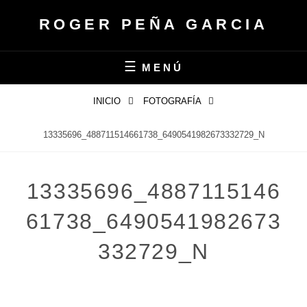
Saltar
ROGER PEÑA GARCIA
al
contenido
MENÚ
INICIO
FOTOGRAFÍA
13335696_488711514661738_6490541982673332729_N
13335696_4887115146
61738_6490541982673
332729_N