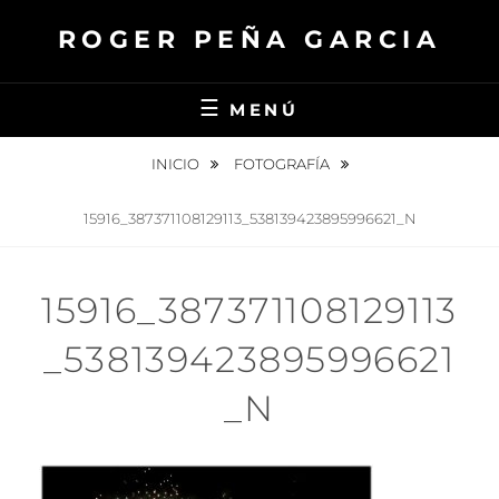
Saltar
ROGER PEÑA GARCIA
al
contenido
MENÚ
INICIO
FOTOGRAFÍA
15916_387371108129113_538139423895996621_N
15916_387371108129113
_538139423895996621
_N