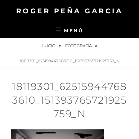
Saltar
ROGER PEÑA GARCIA
al
contenido
MENÚ
INICIO
FOTOGRAFÍA
18119301_625159447683610_151393765721925759_N
18119301_62515944768
3610_151393765721925
759_N