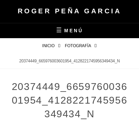
Saltar
ROGER PEÑA GARCIA
al
contenido
MENÚ
INICIO
FOTOGRAFÍA
20374449_665976003601954_4128221745956349434_N
20374449_6659760036
01954_4128221745956
349434_N