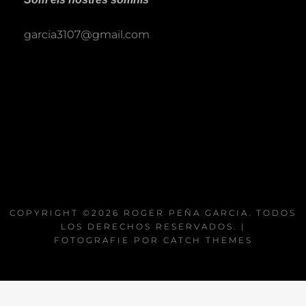
garcia3107@gmail.com
COPYRIGHT ©2026
ROGER PEÑA GARCIA
. TODOS
LOS DERECHOS RESERVADOS. |
FOTOGRAFIE POR
CATCH THEMES